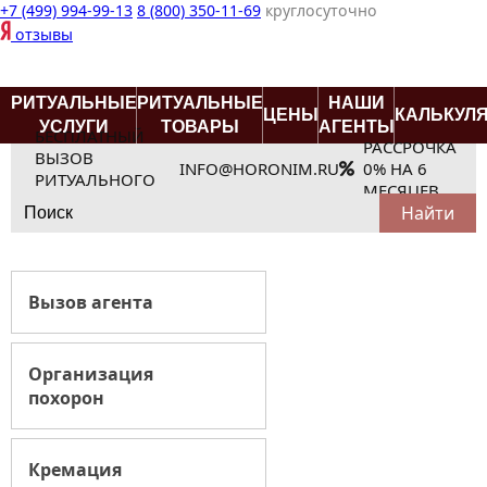
+7 (499) 994-99-13
8 (800) 350-11-69
круглосуточно
отзывы
РИТУАЛЬНЫЕ
РИТУАЛЬНЫЕ
НАШИ
ЦЕНЫ
КАЛЬКУЛ
УСЛУГИ
ТОВАРЫ
АГЕНТЫ
БЕСПЛАТНЫЙ
РАССРОЧКА
ВЫЗОВ
INFO@HORONIM.RU
0% НА 6
РИТУАЛЬНОГО
МЕСЯЦЕВ
Search
АГЕНТА
for:
Вызов агента
Организация
похорон
Кремация