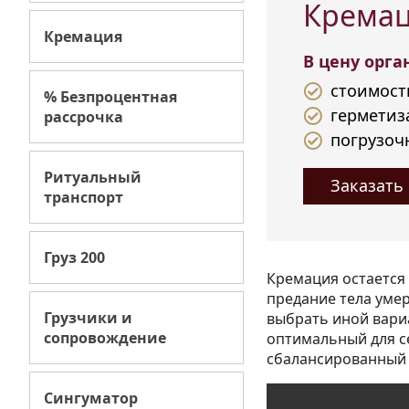
Кремац
Кремация
В цену орг
стоимост
% Безпроцентная
герметиз
рассрочка
погрузоч
Ритуальный
Заказать
транспорт
Груз 200
Кремация остается
предание тела уме
Грузчики и
выбрать иной вари
сопровождение
оптимальный для с
сбалансированный 
Сингуматор