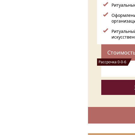
Ритуальны
Оформлени
организац
Ритуальный
искусствен
Стоимост
Рассрочка 0-0-6