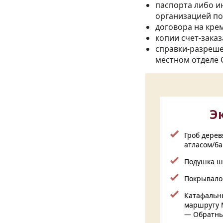
паспорта либо и
организацией по
договора на кре
копии счет-зака
справки-разреше
местном отделе С
Э
Гроб дере
атласом/б
Подушка ш
Покрывало
Катафальн
маршруту 
— Обратны