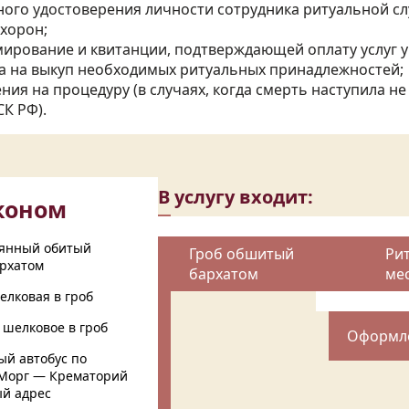
ного удостоверения личности сотрудника ритуальной с
хорон;
мирование и квитанции, подтверждающей оплату услуг 
за на выкуп необходимых ритуальных принадлежностей;
ния на процедуру (в случаях, когда смерть наступила 
К РФ).
В услугу входит:
коном
вянный обитый
Гроб обшитый
Ри
архатом
бархатом
ме
елковая в гроб
 шелковое в гроб
Оформле
ый автобус по
Морг — Крематорий
й адрес